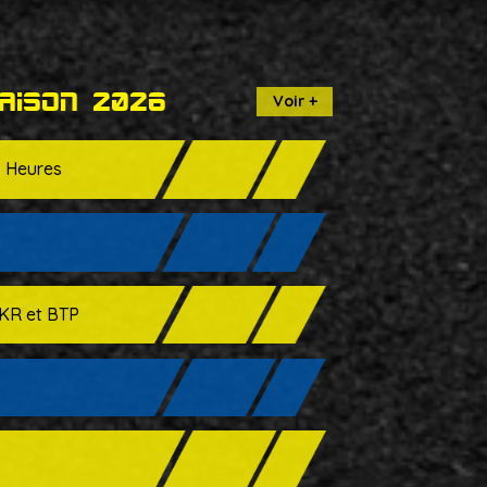
aison 2026
Voir +
 Heures
KR et BTP