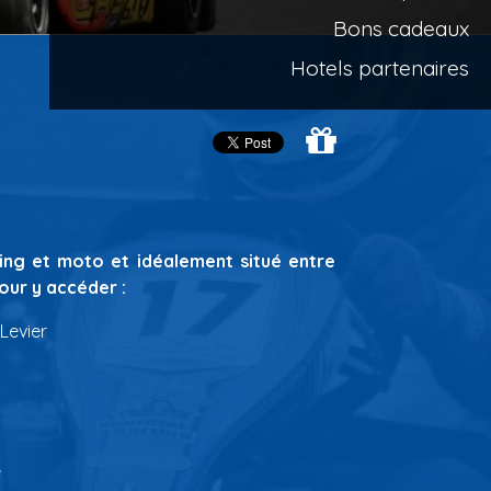
Bons cadeaux
Hotels partenaires
arting et moto et idéalement situé entre
ur y accéder :
 Levier
e