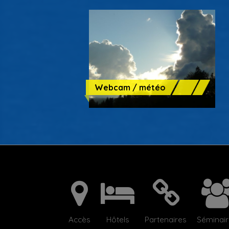
Webcam / météo
Accès
Hôtels
Partenaires
Séminai