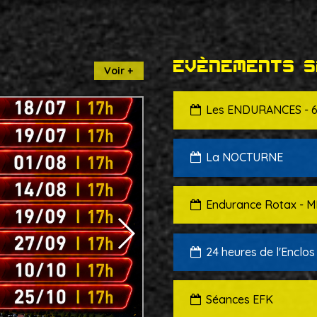
Evènements s
Voir +
Les ENDURANCES - 6
La NOCTURNE
Endurance Rotax - M
24 heures de l'Enclos
Séances EFK