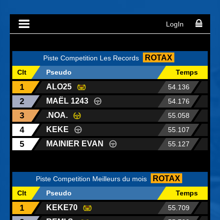
Services exclusifs
Restaurant
Magasin et e-shop
Résultats/photos
Bons cadeaux
Hotels partenaires