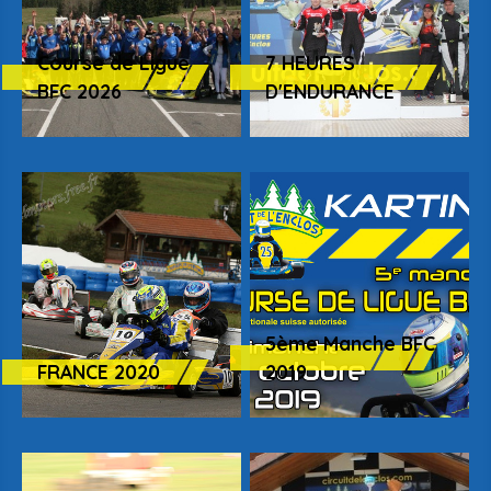
Course de Ligue
7 HEURES
BFC 2026
D'ENDURANCE
5ème Manche BFC
FRANCE 2020
2019