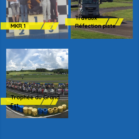
Travaux
MKR 1
Réfection piste
Trophée du Grand
Est