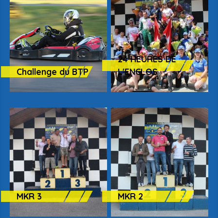
24 HEURES DE
Challenge du BTP
L'ENCLOS
MKR 3
MKR 2