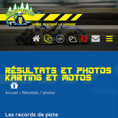
Location de karting
Droit de piste karting
Résultats et photos
Moto
karting et motos
Infos pistes
Accueil
>
Résultats / photos
Calendrier
Ecole de karting 2025-2026
Les records de piste
La presse en parle...