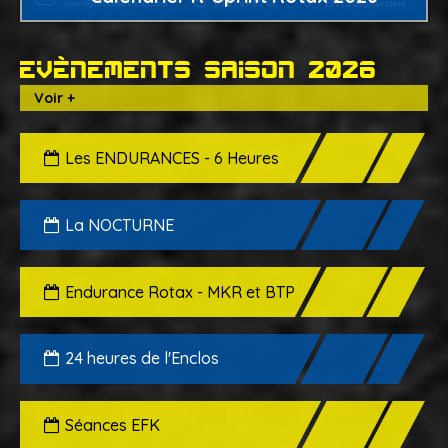
Evènements saison 2026
Voir +
Les ENDURANCES - 6 Heures
La NOCTURNE
Endurance Rotax - MKR et BTP
24 heures de l'Enclos
Séances EFK