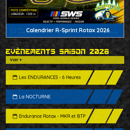
Calendrier R-Sprint Rotax 2026
Evènements saison 2026
Voir +
Les ENDURANCES - 6 Heures
La NOCTURNE
Endurance Rotax - MKR et BTP