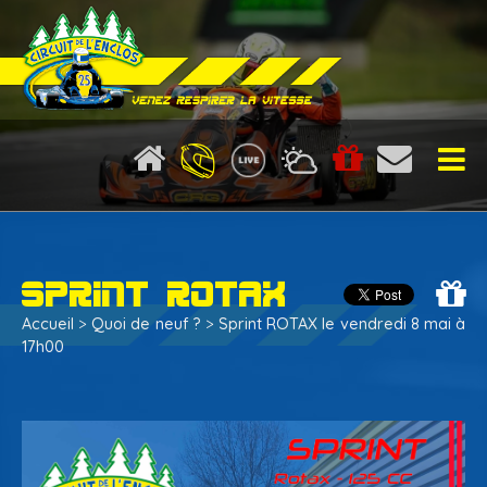
Location de karting
Droit de piste karting
Sprint Rotax
Moto
Accueil
>
Quoi de neuf ?
>
Sprint ROTAX le vendredi 8 mai à
Infos pistes
17h00
Calendrier
Ecole de karting 2025-2026
La presse en parle...