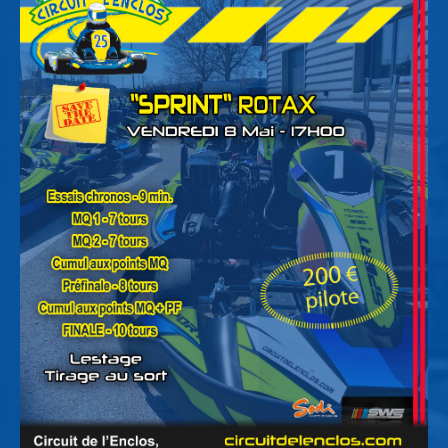
Services exclusifs
Restaurant
Magasin et e-shop
Résultats/photos
Bons cadeaux
Hotels partenaires