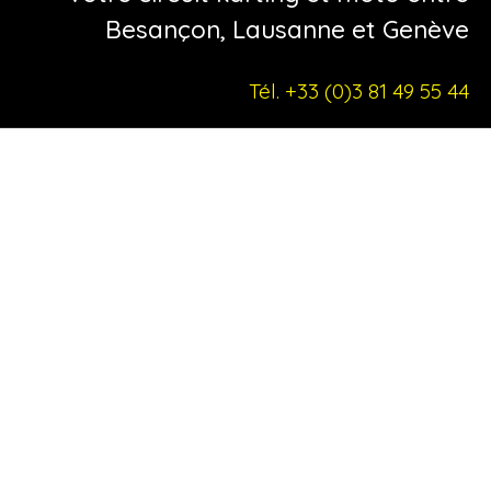
Nous utilisons les cookies en vue d’améliorer l’expérience
Besançon, Lausanne et Genève
sur le site et à des fins statistiques. En poursuivant la
navigation sur le site vous acceptez l’utilisation des
Tél. +33 (0)3 81 49 55 44
cookies.
Ok
Quoi de neuf ?
Voir +