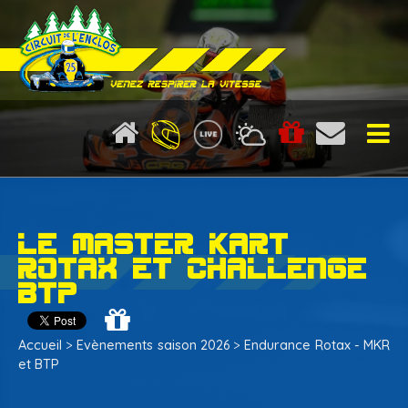
Location de karting
Droit de piste karting
Le Master Kart
Moto
Rotax et Challenge
BTP
Infos pistes
Calendrier
Accueil
>
Evènements saison 2026
>
Endurance Rotax - MKR
Ecole de karting 2025-2026
et BTP
La presse en parle...